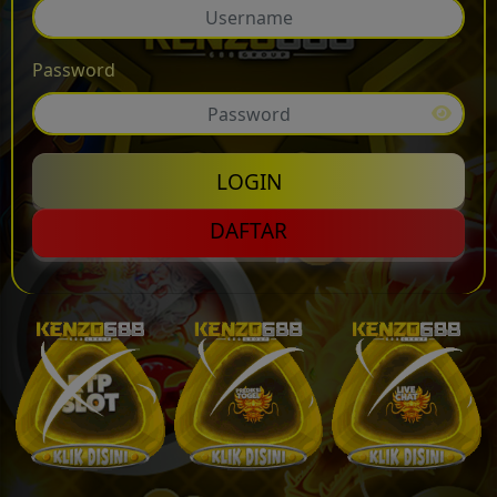
Password
LOGIN
DAFTAR