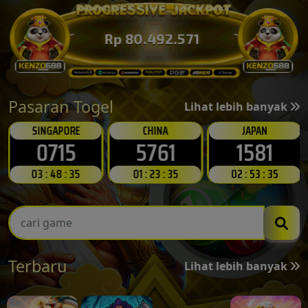
Rp 80.499.721
Pasaran Togel
Lihat lebih banyak
SINGAPORE
CHINA
JAPAN
0715
5761
1581
03 : 48 : 34
01 : 23 : 34
02 : 53 : 34
Terbaru
Lihat lebih banyak