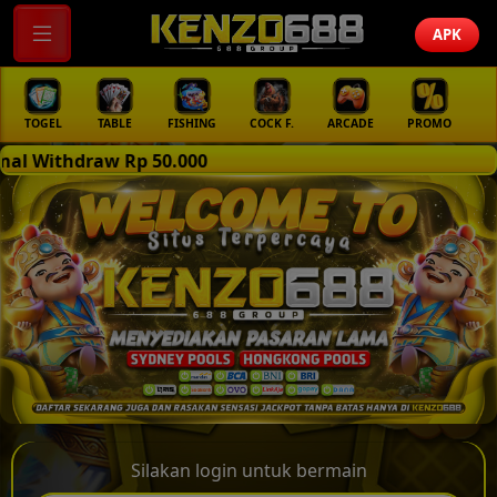
APK
TOGEL
TABLE
FISHING
COCK F.
ARCADE
PROMO
M
aw Rp 50.000
Silakan login untuk bermain