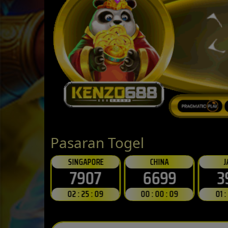
Pasaran Togel
NEY LOTTO
SINGAPORE
CHINA
J
3712
7907
6699
3
TUTUP
02 : 25 : 05
00 : 00 : 05
01 :