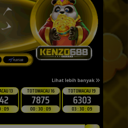
Lihat lebih banyak
CAU 13
TOTOMACAU 16
TOTOMACAU 19
TOTOMACA
42
7875
6303
917
0 : 05
00 : 30 : 05
03 : 30 : 05
06 : 30 