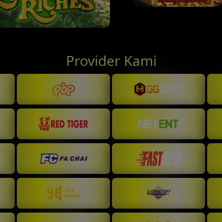
Provider Kami