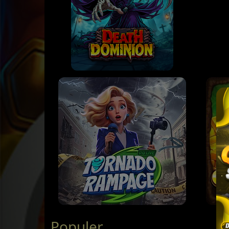
Populer