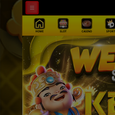
HOME
SLOT
CASINO
SPORT