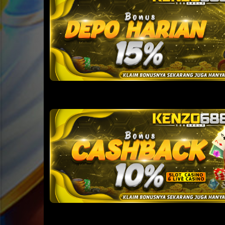
Bonus Deposit Harian 15%
CASHBACK MINGGUAN 10% SLO
GAME