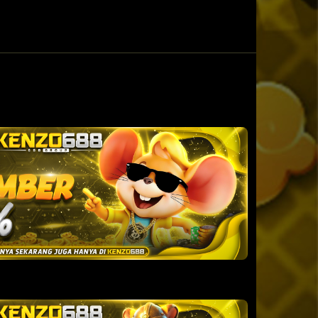
BER 30%