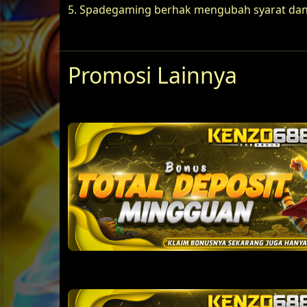
5. Spadegaming berhak mengubah syarat dan
Promosi Lainnya
BONUS TOTAL DEPOSIT MING