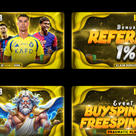
K 5% MINGGUAN
BONUS REFERRAL 