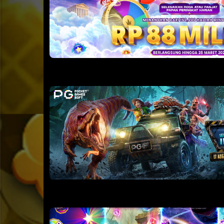
DAILY WINS MEGA GACOR - Sea
PG SOFT - Turnamen Kemerdeka