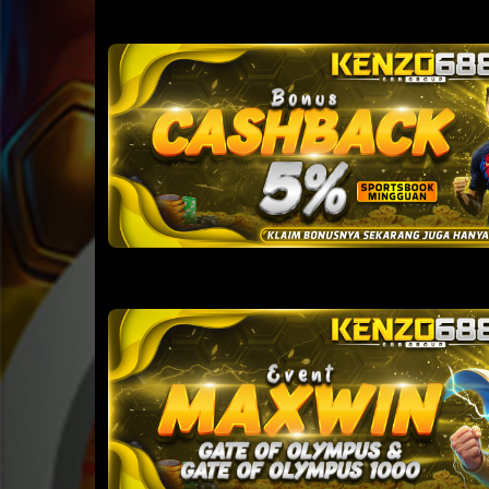
BONUS CASHBACK SPORTBOO