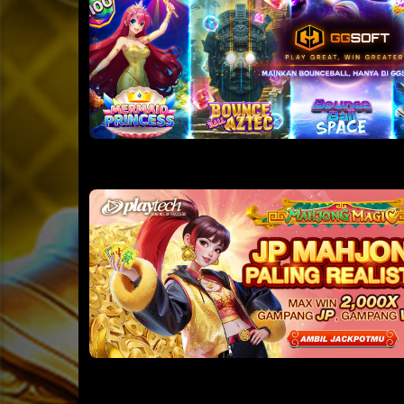
GGSOFT GAMES
PLAYTECH - MAGIC MAHJONG J