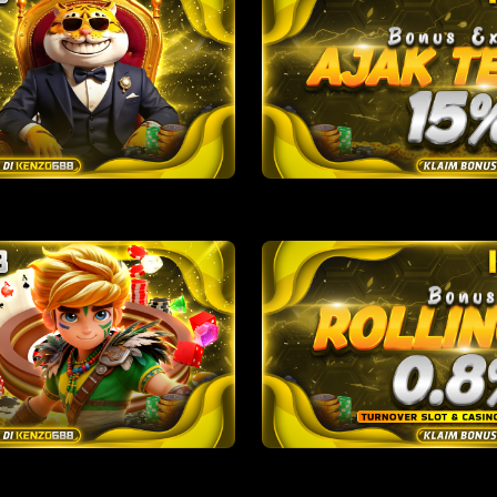
BONUS EXTRA AJA
T, CASINO & LIVE
BONUS ROLLINGA
CASINO 0.8% MI