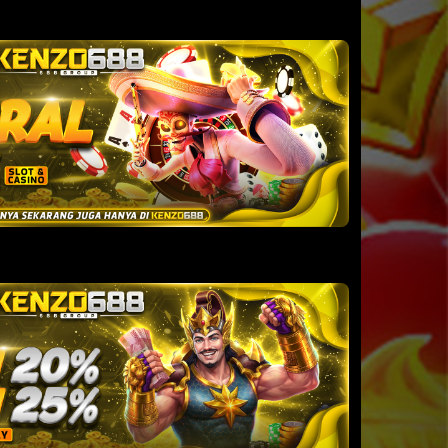
SLOT & CASINO 1%