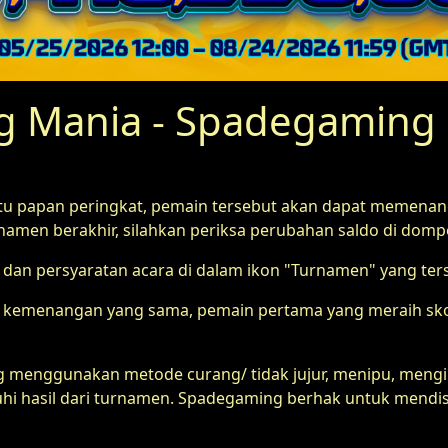
 Mania - Spadegaming
satu papan peringkat, pemain tersebut akan dapat memenan
rnamen berakhir, silahkan periksa perubahan saldo di domp
 dan persyaratan acara di dalam ikon "Turnamen" yang ter
or kemenangan yang sama, pemain pertama yang meraih skor
menggunakan metode curang/ tidak jujur, menipu, mengint
 hasil dari turnamen. Spadegaming berhak untuk mendisk