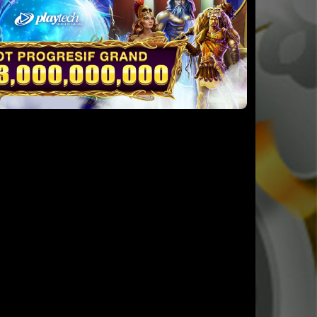
D JACKPOT PROGRESSIVE